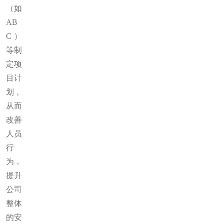
（如
AB
C）
等制
定项
目计
划，
从而
改善
人员
行
为，
提升
公司
整体
的安