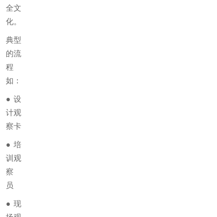
全文
化。
典型
的流
程
如：
●
设
计观
察卡
●
培
训观
察
员
●
现