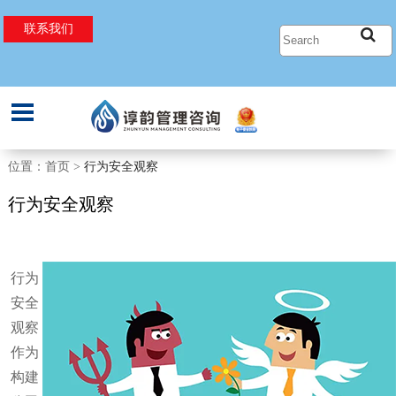
联系我们
过程安全管理
过程安全工程
EHS管理
SIL定级和验证
粉尘爆炸
机械安全评估
位置：首页 >
行为安全观察
安全要求规格书(SRS)
点火源评估
能源管理
行为安全观察
HAZOP以及LOPA
危险区域划分
工业卫生
行为
定量风险评估
压力泄放设计
EHS合规性审核
安全
观察
关键任务分析
静电危害分析
电器安全
作为
构建
PSM体系建立和管理文件设计
化学反应危害分析
行为安全观察