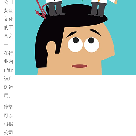
公司
PSM审核
流程模拟和优化
实验室安全管理
安全
文化
OBRA以及厂址选择
EHS以及过程安全培训
的工
具之
根本原因分析
一，
在行
资产完整性管理
业内
已经
过程安全能力评估和人才培养
被广
泛运
过程安全绩效指标
用。
谆韵
可以
根据
公司