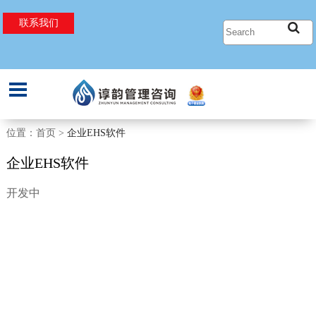
联系我们
过程安全管理
过程安全工程
EHS管理
SIL定级和验证
粉尘爆炸
机械安全评估
位置：首页 >
企业EHS软件
安全要求规格书(SRS)
点火源评估
能源管理
企业EHS软件
开发中
HAZOP以及LOPA
危险区域划分
工业卫生
定量风险评估
压力泄放设计
EHS合规性审核
关键任务分析
静电危害分析
电器安全
PSM体系建立和管理文件设计
化学反应危害分析
行为安全观察