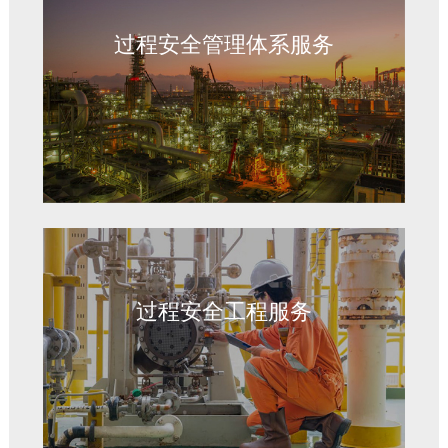
PSM审核
流程模拟和优化
实验室安全管理
过程安全管理体系服务
OBRA以及厂址选择
EHS以及过程安全培训
根本原因分析
资产完整性管理
过程安全能力评估和人才培养
过程安全绩效指标
过程安全工程服务