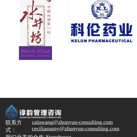
cainwang@zhunyun-consulting.com
联系方
ceciliasunny@zhunyun-consulting.com
式：
Stonehouse