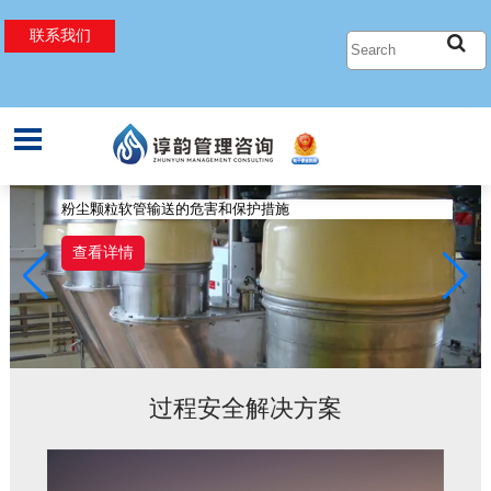
联系我们
过程安全管理
过程安全工程
EHS管理
SIL定级和验证
粉尘爆炸
机械安全评估
粉尘颗粒软管输送的危害和保护措施
什么是OBRA？
人因分析中的ABC分析法
静电的起电和释放
粉尘颗粒软管输送的危害和保护措施
什么是OBRA？
安全要求规格书(SRS)
点火源评估
能源管理
查看详情
查看详情
查看详情
查看详情
查看详情
查看详情
HAZOP以及LOPA
危险区域划分
工业卫生
定量风险评估
压力泄放设计
EHS合规性审核
过程安全解决方案
关键任务分析
静电危害分析
电器安全
PSM体系建立和管理文件设计
化学反应危害分析
行为安全观察