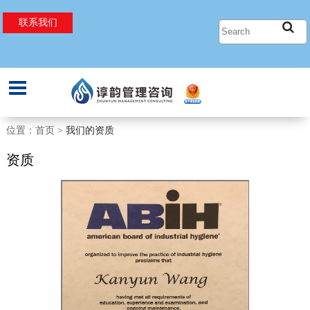
联系我们
过程安全管理
过程安全工程
EHS管理
SIL定级和验证
粉尘爆炸
机械安全评估
位置：首页 >
我们的资质
安全要求规格书(SRS)
点火源评估
能源管理
资质
HAZOP以及LOPA
危险区域划分
工业卫生
定量风险评估
压力泄放设计
EHS合规性审核
关键任务分析
静电危害分析
电器安全
PSM体系建立和管理文件设计
化学反应危害分析
行为安全观察